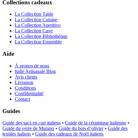
Collections cadeaux
La Collection Table
La Collection Cuisine
La Collection Aperitivo
La Collection Cave
La Collection Bibliothèque
La Collection Ensemble
Aide
À propos de nous
Italie Artisanale Blog
Avis clients
Livraison
Conditions
Confidentialité
Contact
Guides
Guide des sacs en cuir italiens
•
Guide de la céramique italienne
•
Guide du verre de Murano
•
Guide du bois d’olivier
•
Guide des
textiles italiens
•
Guide des cadeaux de Noël italiens