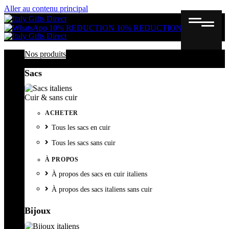
Aller au contenu principal
Gutschein
Wunschl
Ware
10% REDUCTION
10% REDUCTION
Nos produits
Sacs
Cuir & sans cuir
ACHETER
Tous les sacs en cuir
Tous les sacs sans cuir
À PROPOS
À propos des sacs en cuir italiens
À propos des sacs italiens sans cuir
Bijoux