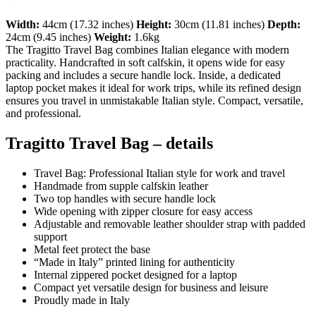
Width:
44cm (17.32 inches)
Height:
30cm (11.81 inches)
Depth:
24cm (9.45 inches)
Weight:
1.6kg
The Tragitto Travel Bag combines Italian elegance with modern
practicality. Handcrafted in soft calfskin, it opens wide for easy
packing and includes a secure handle lock. Inside, a dedicated
laptop pocket makes it ideal for work trips, while its refined design
ensures you travel in unmistakable Italian style. Compact, versatile,
and professional.
Tragitto Travel Bag – details
Travel Bag: Professional Italian style for work and travel
Handmade from supple calfskin leather
Two top handles with secure handle lock
Wide opening with zipper closure for easy access
Adjustable and removable leather shoulder strap with padded
support
Metal feet protect the base
“Made in Italy” printed lining for authenticity
Internal zippered pocket designed for a laptop
Compact yet versatile design for business and leisure
Proudly made in Italy