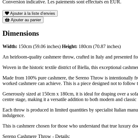
Conversion indicative. Les paiements sont effectués en EUR.
Ajouter à la liste d’envies
Ajouter au panier
Dimensions
Width:
150cm (59.06 inches)
Height:
180cm (70.87 inches)
An heirloom-quality cashmere throw, crafted in Italy and presented for
Woven in the historic textile district of Biella, this exceptional cashme
Made from 100% pure cashmere, the Sereno Throw is intentionally free fr
worked cashmere can achieve. This is a piece designed not to follow t
Generously sized at 150cm x 180cm, it is ideal for draping over a sofa
centre stage, making it a versatile addition to both modern and classic i
Each throw is produced in limited quantities by specialist Italian manuf
indulgence.
This is cashmere chosen for those who understand that true luxury doe
Sereno Cashmere Throw - Details: