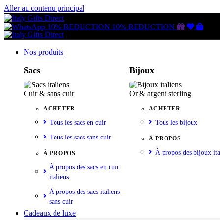
Aller au contenu principal
Gutschein
Wunschl
Ware
10% REDUCTION
10% REDUCTION
Nos produits
Sacs
Bijoux
Cuir & sans cuir
Or & argent sterling
ACHETER
ACHETER
Tous les sacs en cuir
Tous les bijoux
Tous les sacs sans cuir
À PROPOS
À propos des bijoux ita
À PROPOS
À propos des sacs en cuir
italiens
À propos des sacs italiens
sans cuir
Cadeaux de luxe