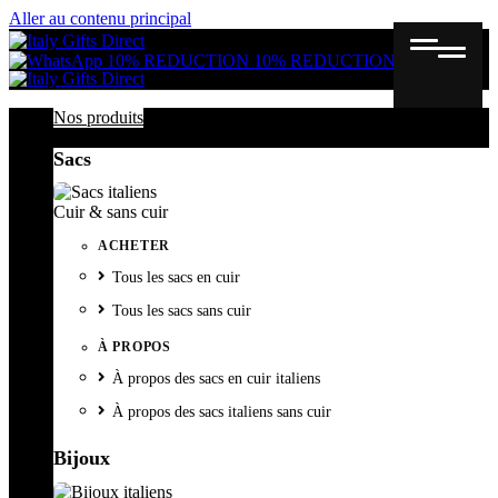
Aller au contenu principal
Gutschein
Wunschl
Ware
10% REDUCTION
10% REDUCTION
Nos produits
Sacs
Cuir & sans cuir
ACHETER
Tous les sacs en cuir
Tous les sacs sans cuir
À PROPOS
À propos des sacs en cuir italiens
À propos des sacs italiens sans cuir
Bijoux