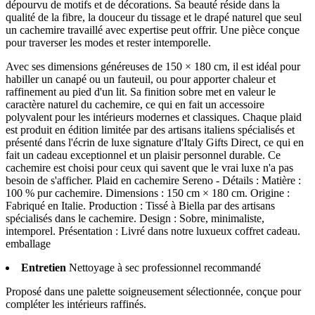
dépourvu de motifs et de décorations. Sa beauté réside dans la
qualité de la fibre, la douceur du tissage et le drapé naturel que seul
un cachemire travaillé avec expertise peut offrir. Une pièce conçue
pour traverser les modes et rester intemporelle.
Avec ses dimensions généreuses de 150 × 180 cm, il est idéal pour
habiller un canapé ou un fauteuil, ou pour apporter chaleur et
raffinement au pied d'un lit. Sa finition sobre met en valeur le
caractère naturel du cachemire, ce qui en fait un accessoire
polyvalent pour les intérieurs modernes et classiques. Chaque plaid
est produit en édition limitée par des artisans italiens spécialisés et
présenté dans l'écrin de luxe signature d'Italy Gifts Direct, ce qui en
fait un cadeau exceptionnel et un plaisir personnel durable. Ce
cachemire est choisi pour ceux qui savent que le vrai luxe n'a pas
besoin de s'afficher. Plaid en cachemire Sereno - Détails : Matière :
100 % pur cachemire. Dimensions : 150 cm × 180 cm. Origine :
Fabriqué en Italie. Production : Tissé à Biella par des artisans
spécialisés dans le cachemire. Design : Sobre, minimaliste,
intemporel. Présentation : Livré dans notre luxueux coffret cadeau.
emballage
Entretien
Nettoyage à sec professionnel recommandé
Proposé dans une palette soigneusement sélectionnée, conçue pour
compléter les intérieurs raffinés.