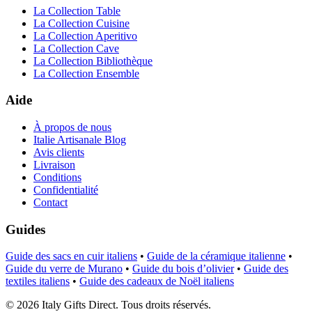
La Collection Table
La Collection Cuisine
La Collection Aperitivo
La Collection Cave
La Collection Bibliothèque
La Collection Ensemble
Aide
À propos de nous
Italie Artisanale Blog
Avis clients
Livraison
Conditions
Confidentialité
Contact
Guides
Guide des sacs en cuir italiens
•
Guide de la céramique italienne
•
Guide du verre de Murano
•
Guide du bois d’olivier
•
Guide des
textiles italiens
•
Guide des cadeaux de Noël italiens
©
2026
Italy Gifts Direct. Tous droits réservés.