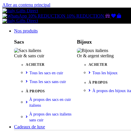
Aller au contenu principal
Gutschein
Wunschl
Ware
10% REDUCTION
10% REDUCTION
Nos produits
Sacs
Bijoux
Cuir & sans cuir
Or & argent sterling
ACHETER
ACHETER
Tous les sacs en cuir
Tous les bijoux
Tous les sacs sans cuir
À PROPOS
À propos des bijoux ita
À PROPOS
À propos des sacs en cuir
italiens
À propos des sacs italiens
sans cuir
Cadeaux de luxe