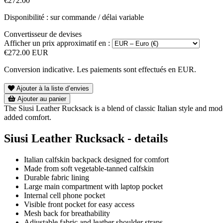
€272.00
Disponibilité : sur commande / délai variable
Convertisseur de devises
Afficher un prix approximatif en :
€272.00 EUR
Conversion indicative. Les paiements sont effectués en EUR.
Ajouter à la liste d’envies
Ajouter au panier
The Siusi Leather Rucksack is a blend of classic Italian style and mode
added comfort.
Siusi Leather Rucksack - details
Italian calfskin backpack designed for comfort
Made from soft vegetable-tanned calfskin
Durable fabric lining
Large main compartment with laptop pocket
Internal cell phone pocket
Visible front pocket for easy access
Mesh back for breathability
Adjustable fabric and leather shoulder straps