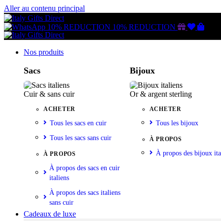
Aller au contenu principal
Gutschein
Wunschl
Ware
10% REDUCTION
10% REDUCTION
Nos produits
Sacs
Bijoux
Cuir & sans cuir
Or & argent sterling
ACHETER
ACHETER
Tous les sacs en cuir
Tous les bijoux
Tous les sacs sans cuir
À PROPOS
À propos des bijoux ita
À PROPOS
À propos des sacs en cuir
italiens
À propos des sacs italiens
sans cuir
Cadeaux de luxe