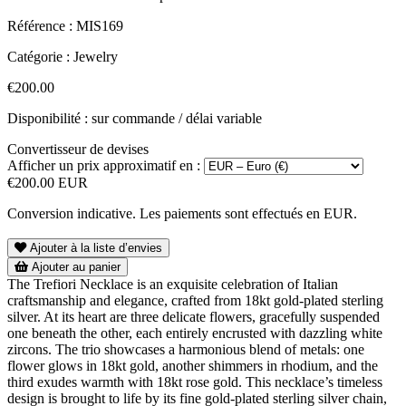
Référence :
MIS169
Catégorie :
Jewelry
€200.00
Disponibilité : sur commande / délai variable
Convertisseur de devises
Afficher un prix approximatif en :
€200.00 EUR
Conversion indicative. Les paiements sont effectués en EUR.
Ajouter à la liste d’envies
Ajouter au panier
The Trefiori Necklace is an exquisite celebration of Italian
craftsmanship and elegance, crafted from 18kt gold-plated sterling
silver. At its heart are three delicate flowers, gracefully suspended
one beneath the other, each entirely encrusted with dazzling white
zircons. The trio showcases a harmonious blend of metals: one
flower glows in 18kt gold, another shimmers in rhodium, and the
third exudes warmth with 18kt rose gold. This necklace’s timeless
design is brought to life by its fine gold-plated sterling silver chain,