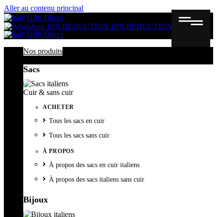
Aller au contenu principal
Gutschein
Wunschl
Ware
10% REDUCTION
10% REDUCTION
Nos produits
Sacs
Cuir & sans cuir
ACHETER
Tous les sacs en cuir
Tous les sacs sans cuir
À PROPOS
À propos des sacs en cuir italiens
À propos des sacs italiens sans cuir
Bijoux