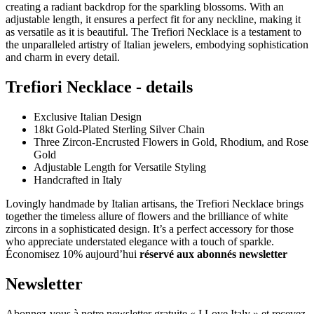
creating a radiant backdrop for the sparkling blossoms. With an
adjustable length, it ensures a perfect fit for any neckline, making it
as versatile as it is beautiful. The Trefiori Necklace is a testament to
the unparalleled artistry of Italian jewelers, embodying sophistication
and charm in every detail.
Trefiori Necklace - details
Exclusive Italian Design
18kt Gold-Plated Sterling Silver Chain
Three Zircon-Encrusted Flowers in Gold, Rhodium, and Rose
Gold
Adjustable Length for Versatile Styling
Handcrafted in Italy
Lovingly handmade by Italian artisans, the Trefiori Necklace brings
together the timeless allure of flowers and the brilliance of white
zircons in a sophisticated design. It’s a perfect accessory for those
who appreciate understated elegance with a touch of sparkle.
Économisez 10% aujourd’hui
réservé aux abonnés newsletter
Newsletter
Abonnez-vous à notre newsletter gratuite « I Love Italy » et recevez