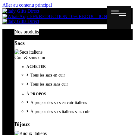
Aller au contenu principal
Gutschein
Wunschl
Ware
10% REDUCTION
10% REDUCTION
Nos produits
Sacs
Cuir & sans cuir
ACHETER
Tous les sacs en cuir
Tous les sacs sans cuir
À PROPOS
À propos des sacs en cuir italiens
À propos des sacs italiens sans cuir
Bijoux