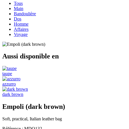
Tous
Main
Bandoulière
Dos
Homme
Affaires
Voyage
Aussi disponible en
taupe
azzurro
dark brown
Empoli (dark brown)
Soft, practical, Italian leather bag
Référence :
MDO132