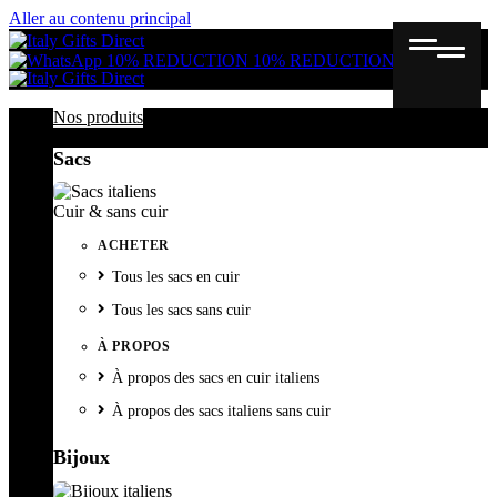
Aller au contenu principal
Gutschein
Wunschl
Ware
10% REDUCTION
10% REDUCTION
Nos produits
Sacs
Cuir & sans cuir
ACHETER
Tous les sacs en cuir
Tous les sacs sans cuir
À PROPOS
À propos des sacs en cuir italiens
À propos des sacs italiens sans cuir
Bijoux