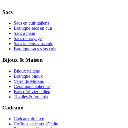
Sacs
Sacs en cuir italiens
Boutique sacs en cuir
Sacs à main
Sacs de voyage
Sacs italiens sans cuir
Boutique sacs sans cuir
Bijoux & Maison
Bijoux italiens
Boutique bijoux
Verre de Murano
Céramique italienne
Bois d’olivier italien
Textiles & foulards
Cadeaux
Cadeaux de luxe
Coffrets cadeaux d’Italie