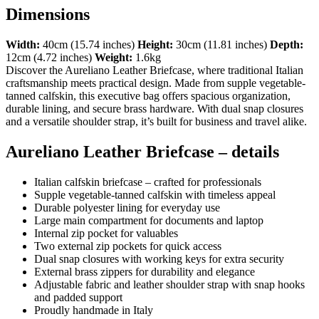
Dimensions
Width:
40cm (15.74 inches)
Height:
30cm (11.81 inches)
Depth:
12cm (4.72 inches)
Weight:
1.6kg
Discover the Aureliano Leather Briefcase, where traditional Italian
craftsmanship meets practical design. Made from supple vegetable-
tanned calfskin, this executive bag offers spacious organization,
durable lining, and secure brass hardware. With dual snap closures
and a versatile shoulder strap, it’s built for business and travel alike.
Aureliano Leather Briefcase – details
Italian calfskin briefcase – crafted for professionals
Supple vegetable-tanned calfskin with timeless appeal
Durable polyester lining for everyday use
Large main compartment for documents and laptop
Internal zip pocket for valuables
Two external zip pockets for quick access
Dual snap closures with working keys for extra security
External brass zippers for durability and elegance
Adjustable fabric and leather shoulder strap with snap hooks
and padded support
Proudly handmade in Italy