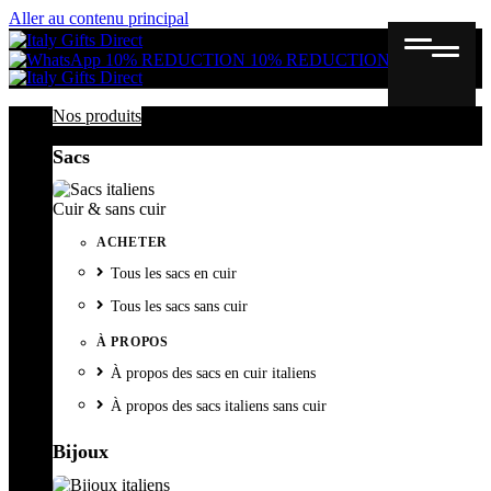
Aller au contenu principal
Gutschein
Wunschl
Ware
10% REDUCTION
10% REDUCTION
Nos produits
Sacs
Cuir & sans cuir
ACHETER
Tous les sacs en cuir
Tous les sacs sans cuir
À PROPOS
À propos des sacs en cuir italiens
À propos des sacs italiens sans cuir
Bijoux