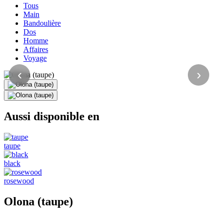
Tous
Main
Bandoulière
Dos
Homme
Affaires
Voyage
‹
›
Aussi disponible en
taupe
black
rosewood
Olona (taupe)