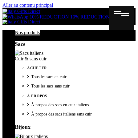
Aller au contenu principal
Gutschein
Wunschl
Ware
10% REDUCTION
10% REDUCTION
Nos produits
Sacs
Cuir & sans cuir
ACHETER
Tous les sacs en cuir
Tous les sacs sans cuir
À PROPOS
À propos des sacs en cuir italiens
À propos des sacs italiens sans cuir
Bijoux