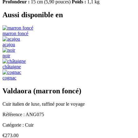
Profondeur :
15 cm (5,90 pouces)
Poids :
1,1 kg
Aussi disponible en
marron foncé
acajou
noir
châtaigne
cognac
Valdaora (marron foncé)
Cuir italien de luxe, raffiné pour le voyage
Référence :
ANG075
Catégorie :
Cuir
€273.00