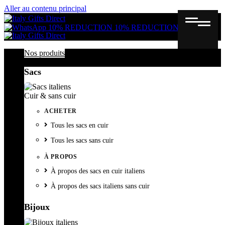
Aller au contenu principal
Gutschein
Wunschl
Ware
10% REDUCTION
10% REDUCTION
Nos produits
Sacs
Cuir & sans cuir
ACHETER
Tous les sacs en cuir
Tous les sacs sans cuir
À PROPOS
À propos des sacs en cuir italiens
À propos des sacs italiens sans cuir
Bijoux