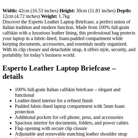
Width:
42cm (16.53 inches)
Height:
30cm (11.81 inches)
Depth:
12cm (4.72 inches)
Weight:
1.7kg
Discover the Esperto Leather Laptop Briefcase, a perfect union of
Italian tradition and modern function. Made from 100% full-grain
calfskin with a luxurious leather lining, this professional bag protects
your laptop in a fabric-lined, foam-padded compartment while
keeping documents, accessories, and essentials neatly organized.
With its clip closure and detachable strap, it offers style, security, and
portability for today’s business world.
Esperto Leather Laptop Briefcase –
details
100% full-grain Italian calfskin briefcase – elegant and
functional
Leather-lined interior for a refined finish
Padded fabric-lined laptop compartment with 5mm foam
protection
Additional pockets for cell phone, pens, and accessories
Spacious interior for documents, folders, and power cables
Flap opening with secure clip closure
Adjustable and removable matching leather shoulder strap