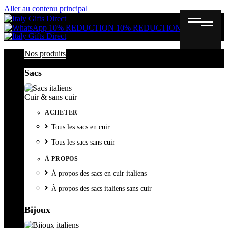
Aller au contenu principal
Gutschein
Wunschl
Ware
10% REDUCTION
10% REDUCTION
Nos produits
Sacs
Cuir & sans cuir
ACHETER
Tous les sacs en cuir
Tous les sacs sans cuir
À PROPOS
À propos des sacs en cuir italiens
À propos des sacs italiens sans cuir
Bijoux