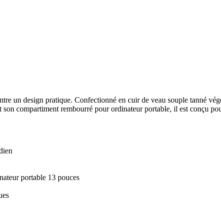
ntre un design pratique. Confectionné en cuir de veau souple tanné végét
t son compartiment rembourré pour ordinateur portable, il est conçu pou
idien
nateur portable 13 pouces
ues