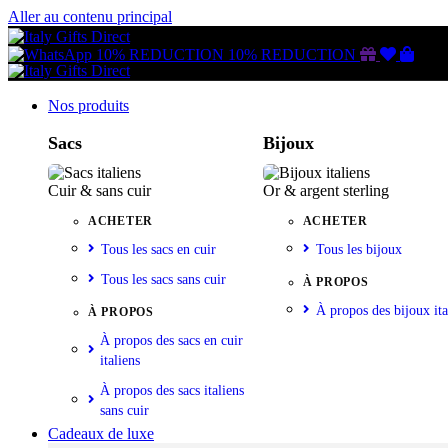
Aller au contenu principal
Gutschein
Wunschl
Ware
10% REDUCTION
10% REDUCTION
Nos produits
Sacs
Bijoux
Cuir & sans cuir
Or & argent sterling
ACHETER
ACHETER
Tous les sacs en cuir
Tous les bijoux
Tous les sacs sans cuir
À PROPOS
À propos des bijoux ita
À PROPOS
À propos des sacs en cuir
italiens
À propos des sacs italiens
sans cuir
Cadeaux de luxe