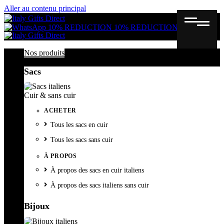
Aller au contenu principal
Gutschein
Wunschl
Ware
10% REDUCTION
10% REDUCTION
Nos produits
Sacs
Cuir & sans cuir
ACHETER
Tous les sacs en cuir
Tous les sacs sans cuir
À PROPOS
À propos des sacs en cuir italiens
À propos des sacs italiens sans cuir
Bijoux