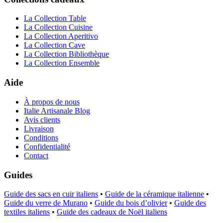
La Collection Table
La Collection Cuisine
La Collection Aperitivo
La Collection Cave
La Collection Bibliothèque
La Collection Ensemble
Aide
À propos de nous
Italie Artisanale Blog
Avis clients
Livraison
Conditions
Confidentialité
Contact
Guides
Guide des sacs en cuir italiens
•
Guide de la céramique italienne
•
Guide du verre de Murano
•
Guide du bois d’olivier
•
Guide des
textiles italiens
•
Guide des cadeaux de Noël italiens