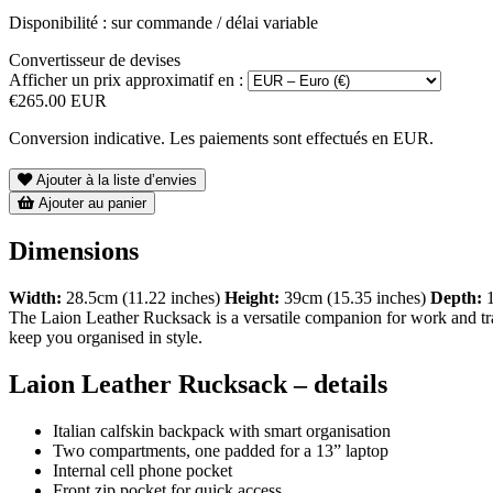
Disponibilité : sur commande / délai variable
Convertisseur de devises
Afficher un prix approximatif en :
€265.00 EUR
Conversion indicative. Les paiements sont effectués en EUR.
Ajouter à la liste d’envies
Ajouter au panier
Dimensions
Width:
28.5cm (11.22 inches)
Height:
39cm (15.35 inches)
Depth:
1
The Laion Leather Rucksack is a versatile companion for work and trave
keep you organised in style.
Laion Leather Rucksack – details
Italian calfskin backpack with smart organisation
Two compartments, one padded for a 13” laptop
Internal cell phone pocket
Front zip pocket for quick access