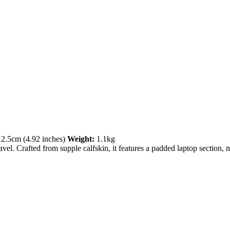
2.5cm (4.92 inches)
Weight:
1.1kg
l. Crafted from supple calfskin, it features a padded laptop section, m