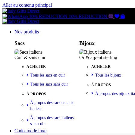
Aller au contenu principal
Gutschein
Wunschl
Ware
10% REDUCTION
10% REDUCTION
Nos produits
Sacs
Bijoux
Cuir & sans cuir
Or & argent sterling
ACHETER
ACHETER
Tous les sacs en cuir
Tous les bijoux
Tous les sacs sans cuir
À PROPOS
À propos des bijoux ita
À PROPOS
À propos des sacs en cuir
italiens
À propos des sacs italiens
sans cuir
Cadeaux de luxe