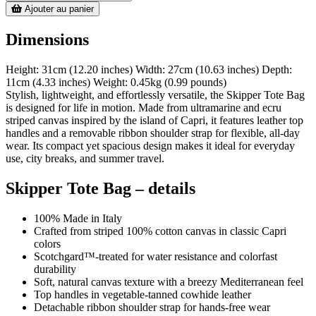
Ajouter au panier
Dimensions
Height: 31cm (12.20 inches) Width: 27cm (10.63 inches) Depth:
11cm (4.33 inches) Weight: 0.45kg (0.99 pounds)
Stylish, lightweight, and effortlessly versatile, the Skipper Tote Bag
is designed for life in motion. Made from ultramarine and ecru
striped canvas inspired by the island of Capri, it features leather top
handles and a removable ribbon shoulder strap for flexible, all-day
wear. Its compact yet spacious design makes it ideal for everyday
use, city breaks, and summer travel.
Skipper Tote Bag – details
100% Made in Italy
Crafted from striped 100% cotton canvas in classic Capri
colors
Scotchgard™-treated for water resistance and colorfast
durability
Soft, natural canvas texture with a breezy Mediterranean feel
Top handles in vegetable-tanned cowhide leather
Detachable ribbon shoulder strap for hands-free wear