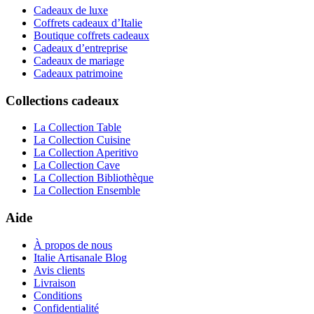
Cadeaux de luxe
Coffrets cadeaux d’Italie
Boutique coffrets cadeaux
Cadeaux d’entreprise
Cadeaux de mariage
Cadeaux patrimoine
Collections cadeaux
La Collection Table
La Collection Cuisine
La Collection Aperitivo
La Collection Cave
La Collection Bibliothèque
La Collection Ensemble
Aide
À propos de nous
Italie Artisanale Blog
Avis clients
Livraison
Conditions
Confidentialité