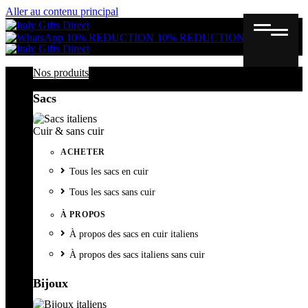
Aller au contenu principal
Gutschein
Wunschl
Ware
10% REDUCTION
10% REDUCTION
Nos produits
Sacs
Cuir & sans cuir
ACHETER
Tous les sacs en cuir
Tous les sacs sans cuir
À PROPOS
À propos des sacs en cuir italiens
À propos des sacs italiens sans cuir
Bijoux