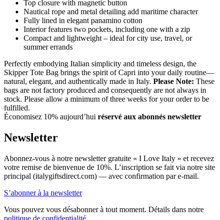
Top closure with magnetic button
Nautical rope and metal detailing add maritime character
Fully lined in elegant panamino cotton
Interior features two pockets, including one with a zip
Compact and lightweight – ideal for city use, travel, or
summer errands
Perfectly embodying Italian simplicity and timeless design, the
Skipper Tote Bag brings the spirit of Capri into your daily routine—
natural, elegant, and authentically made in Italy.
Please Note:
These
bags are not factory produced and consequently are not always in
stock. Please allow a minimum of three weeks for your order to be
fulfilled.
Économisez 10% aujourd’hui
réservé aux abonnés newsletter
Newsletter
Abonnez-vous à notre newsletter gratuite « I Love Italy » et recevez
votre remise de bienvenue de 10%. L’inscription se fait via notre site
principal (italygiftsdirect.com) — avec confirmation par e-mail.
S’abonner à la newsletter
Vous pouvez vous désabonner à tout moment. Détails dans notre
politique de confidentialité
.