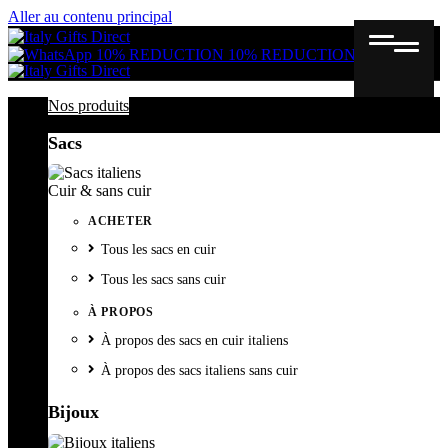
Aller au contenu principal
Gutschein
Wunschl
Ware
10% REDUCTION
10% REDUCTION
Nos produits
Sacs
Cuir & sans cuir
ACHETER
Tous les sacs en cuir
Tous les sacs sans cuir
À PROPOS
À propos des sacs en cuir italiens
À propos des sacs italiens sans cuir
Bijoux