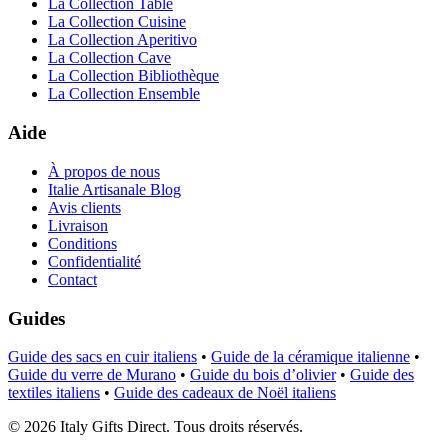
La Collection Table
La Collection Cuisine
La Collection Aperitivo
La Collection Cave
La Collection Bibliothèque
La Collection Ensemble
Aide
À propos de nous
Italie Artisanale Blog
Avis clients
Livraison
Conditions
Confidentialité
Contact
Guides
Guide des sacs en cuir italiens
•
Guide de la céramique italienne
•
Guide du verre de Murano
•
Guide du bois d’olivier
•
Guide des
textiles italiens
•
Guide des cadeaux de Noël italiens
©
2026
Italy Gifts Direct. Tous droits réservés.