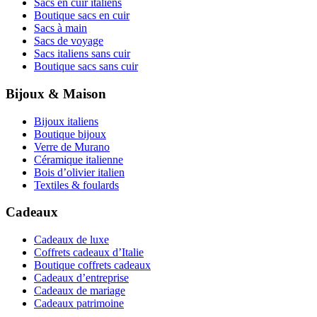
Sacs en cuir italiens
Boutique sacs en cuir
Sacs à main
Sacs de voyage
Sacs italiens sans cuir
Boutique sacs sans cuir
Bijoux & Maison
Bijoux italiens
Boutique bijoux
Verre de Murano
Céramique italienne
Bois d’olivier italien
Textiles & foulards
Cadeaux
Cadeaux de luxe
Coffrets cadeaux d’Italie
Boutique coffrets cadeaux
Cadeaux d’entreprise
Cadeaux de mariage
Cadeaux patrimoine