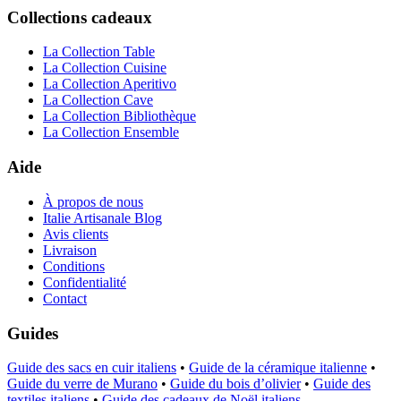
Collections cadeaux
La Collection Table
La Collection Cuisine
La Collection Aperitivo
La Collection Cave
La Collection Bibliothèque
La Collection Ensemble
Aide
À propos de nous
Italie Artisanale Blog
Avis clients
Livraison
Conditions
Confidentialité
Contact
Guides
Guide des sacs en cuir italiens
•
Guide de la céramique italienne
•
Guide du verre de Murano
•
Guide du bois d’olivier
•
Guide des
textiles italiens
•
Guide des cadeaux de Noël italiens