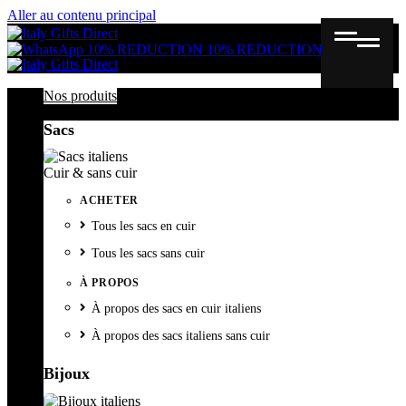
Aller au contenu principal
Gutschein
Wunschl
Ware
10% REDUCTION
10% REDUCTION
Nos produits
Sacs
Cuir & sans cuir
ACHETER
Tous les sacs en cuir
Tous les sacs sans cuir
À PROPOS
À propos des sacs en cuir italiens
À propos des sacs italiens sans cuir
Bijoux