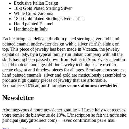
Exclusive Italian Design
18kt Gold Plated Sterling Silver
White Cubic Zirconia
18kt Gold plated Sterling silver starfish
Hand painted Enamel
Handmade in Italy
Each earring is a delicate rhodium plated sterling silver and hand
painted enamel underwater design with a silver starfish sitting on
top. This piece of jewelry has been made in Vicenza, the jewelry
capital of Italy, by a typical family run Italian company with all the
skills having been passed down from Father to Son. Every attention
is paid to detail and age-old fine jewelry techniques are used to
create elegant and timeless pieces for all ages. Semi-precious stones,
hand painted enamels, silver and gold are meticulously assembled to
produce high quality pieces of jewelry that are affordable.
Économisez 10% aujourd’hui
réservé aux abonnés newsletter
Newsletter
Abonnez-vous à notre newsletter gratuite « I Love Italy » et recevez
votre remise de bienvenue de 10%. L’inscription se fait via notre site
principal (italygiftsdirect.com) — avec confirmation par e-mail.