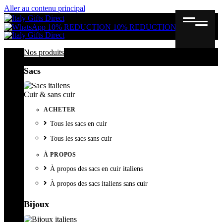
Aller au contenu principal
Gutschein
Wunschl
Ware
10% REDUCTION
10% REDUCTION
Nos produits
Sacs
Cuir & sans cuir
ACHETER
Tous les sacs en cuir
Tous les sacs sans cuir
À PROPOS
À propos des sacs en cuir italiens
À propos des sacs italiens sans cuir
Bijoux