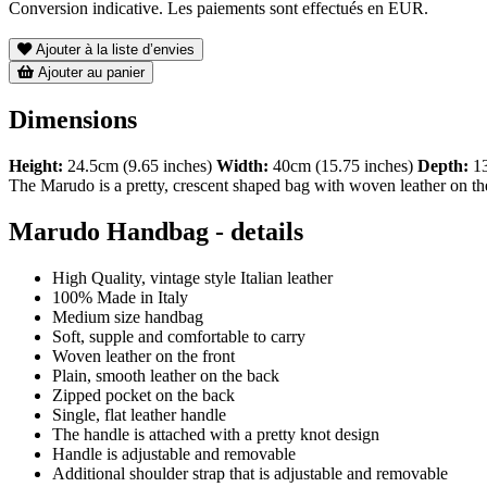
Conversion indicative. Les paiements sont effectués en EUR.
Ajouter à la liste d’envies
Ajouter au panier
Dimensions
Height:
24.5cm (9.65 inches)
Width:
40cm (15.75 inches)
Depth:
13
The Marudo is a pretty, crescent shaped bag with woven leather on the
Marudo Handbag - details
High Quality, vintage style Italian leather
100% Made in Italy
Medium size handbag
Soft, supple and comfortable to carry
Woven leather on the front
Plain, smooth leather on the back
Zipped pocket on the back
Single, flat leather handle
The handle is attached with a pretty knot design
Handle is adjustable and removable
Additional shoulder strap that is adjustable and removable