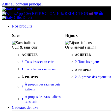
Aller au contenu principal
Gutschein
Wunschl
Ware
10% REDUCTION
10% REDUCTION
Nos produits
Sacs
Bijoux
Cuir & sans cuir
Or & argent sterling
ACHETER
ACHETER
Tous les sacs en cuir
Tous les bijoux
Tous les sacs sans cuir
À PROPOS
À propos des bijoux ita
À PROPOS
À propos des sacs en cuir
italiens
À propos des sacs italiens
sans cuir
Cadeaux de luxe