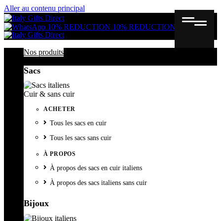
Aller au contenu principal
Gutschein
Wunschl
Ware
10% REDUCTION
10% REDUCTION
Nos produits
Sacs
Cuir & sans cuir
ACHETER
Tous les sacs en cuir
Tous les sacs sans cuir
À PROPOS
À propos des sacs en cuir italiens
À propos des sacs italiens sans cuir
Bijoux