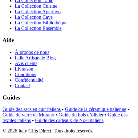
La Collection Table
La Collection Cuisine
La Collection Aperitivo
La Collection Cave
La Collection Bibliothèque
La Collection Ensemble
Aide
À propos de nous
Italie Artisanale Blog
Avis clients
Livraison
Conditions
Confidentialité
Contact
Guides
Guide des sacs en cuir italiens
•
Guide de la céramique italienne
•
Guide du verre de Murano
•
Guide du bois d’olivier
•
Guide des
textiles italiens
•
Guide des cadeaux de Noël italiens
©
2026
Italy Gifts Direct. Tous droits réservés.