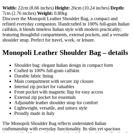
Width:
22cm (8.66 inches)
Height:
26cm (10.24 inches)
Depth:
7cm (2.76 inches)
Weight:
0.80kg
Discover the Monopoli Leather Shoulder Bag, a compact and
refined everyday companion. Handcrafted in 100% full-grain Italian
calfskin, it blends timeless Italian style with modern practicality;
featuring thoughtful compartments, external pockets, and a versatile
shoulder strap. Perfect for travel, work, or leisure.
Monopoli Leather Shoulder Bag – details
Shoulder bag: elegant Italian design in compact form
Crafted in 100% full-grain calfskin
Durable fabric lining
Main compartment with secure zip closure
Internal zip pocket for valuables
Front pocket with magnetic flap for easy access
External zip pocket for essentials
Adjustable leather shoulder strap for comfort
Lightweight, versatile, and unisex style
Proudly made in Italy
The Monopoli Shoulder Bag reflects understated Italian
craftsmanship with everyday functionality. Its slim yet spacious