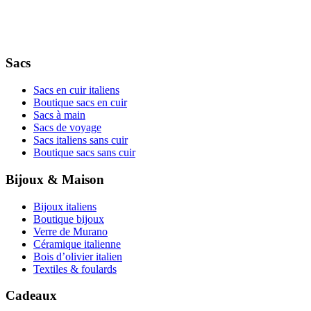
Sacs
Sacs en cuir italiens
Boutique sacs en cuir
Sacs à main
Sacs de voyage
Sacs italiens sans cuir
Boutique sacs sans cuir
Bijoux & Maison
Bijoux italiens
Boutique bijoux
Verre de Murano
Céramique italienne
Bois d’olivier italien
Textiles & foulards
Cadeaux