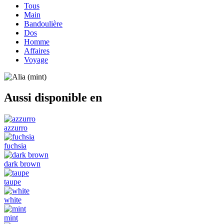
Tous
Main
Bandoulière
Dos
Homme
Affaires
Voyage
Aussi disponible en
azzurro
fuchsia
dark brown
taupe
white
mint