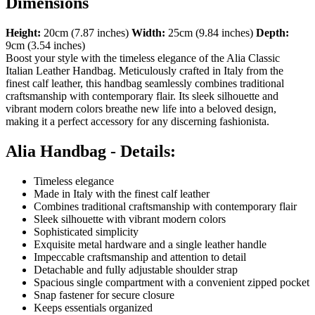
Dimensions
Height:
20cm (7.87 inches)
Width:
25cm (9.84 inches)
Depth:
9cm (3.54 inches)
Boost your style with the timeless elegance of the Alia Classic
Italian Leather Handbag. Meticulously crafted in Italy from the
finest calf leather, this handbag seamlessly combines traditional
craftsmanship with contemporary flair. Its sleek silhouette and
vibrant modern colors breathe new life into a beloved design,
making it a perfect accessory for any discerning fashionista.
Alia Handbag - Details:
Timeless elegance
Made in Italy with the finest calf leather
Combines traditional craftsmanship with contemporary flair
Sleek silhouette with vibrant modern colors
Sophisticated simplicity
Exquisite metal hardware and a single leather handle
Impeccable craftsmanship and attention to detail
Detachable and fully adjustable shoulder strap
Spacious single compartment with a convenient zipped pocket
Snap fastener for secure closure
Keeps essentials organized