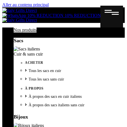
Aller au contenu principal
Gutschein
Wunschl
Ware
10% REDUCTION
10% REDUCTION
Nos produits
Sacs
Cuir & sans cuir
ACHETER
Tous les sacs en cuir
Tous les sacs sans cuir
À PROPOS
À propos des sacs en cuir italiens
À propos des sacs italiens sans cuir
Bijoux