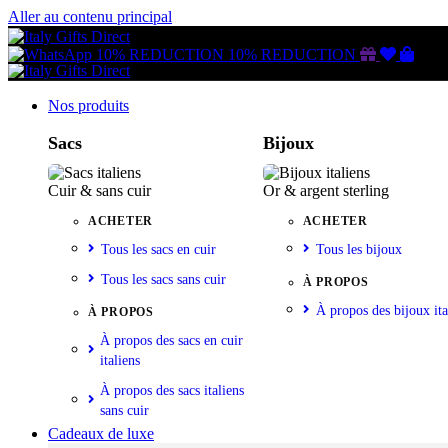
Aller au contenu principal
Gutschein
Wunschl
Ware
10% REDUCTION
10% REDUCTION
Nos produits
Sacs
Bijoux
Cuir & sans cuir
Or & argent sterling
ACHETER
ACHETER
Tous les sacs en cuir
Tous les bijoux
Tous les sacs sans cuir
À PROPOS
À propos des bijoux ita
À PROPOS
À propos des sacs en cuir
italiens
À propos des sacs italiens
sans cuir
Cadeaux de luxe