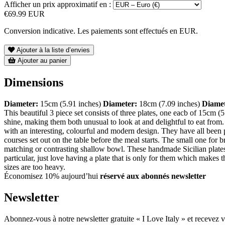
Afficher un prix approximatif en :
€69.99 EUR
Conversion indicative. Les paiements sont effectués en EUR.
Ajouter à la liste d’envies
Ajouter au panier
Dimensions
Diameter:
15cm (5.91 inches)
Diameter:
18cm (7.09 inches)
Diamet
This beautiful 3 piece set consists of three plates, one eacb of 15cm 
shine, making them both unusual to look at and delightful to eat from.
with an interesting, colourful and modern design. They have all been pai
courses set out on the table before the meal starts. The small one for b
matching or contrasting shallow bowl. These handmade Sicilian plates 
particular, just love having a plate that is only for them which makes t
sizes are too heavy.
Économisez 10% aujourd’hui
réservé aux abonnés newsletter
Newsletter
Abonnez-vous à notre newsletter gratuite « I Love Italy » et recevez vo