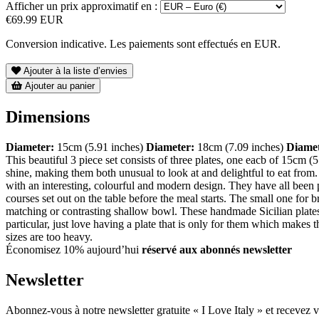
Afficher un prix approximatif en :
€69.99 EUR
Conversion indicative. Les paiements sont effectués en EUR.
Ajouter à la liste d’envies
Ajouter au panier
Dimensions
Diameter:
15cm (5.91 inches)
Diameter:
18cm (7.09 inches)
Diamet
This beautiful 3 piece set consists of three plates, one eacb of 15cm 
shine, making them both unusual to look at and delightful to eat from.
with an interesting, colourful and modern design. They have all been pai
courses set out on the table before the meal starts. The small one for b
matching or contrasting shallow bowl. These handmade Sicilian plates 
particular, just love having a plate that is only for them which makes t
sizes are too heavy.
Économisez 10% aujourd’hui
réservé aux abonnés newsletter
Newsletter
Abonnez-vous à notre newsletter gratuite « I Love Italy » et recevez vo