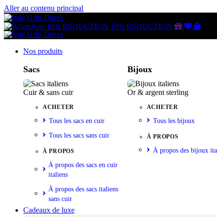
Aller au contenu principal
Gutschein
Wunschl
Ware
10% REDUCTION
10% REDUCTION
Nos produits
Sacs
Bijoux
Cuir & sans cuir
Or & argent sterling
ACHETER
ACHETER
Tous les sacs en cuir
Tous les bijoux
Tous les sacs sans cuir
À PROPOS
À propos des bijoux ita
À PROPOS
À propos des sacs en cuir
italiens
À propos des sacs italiens
sans cuir
Cadeaux de luxe