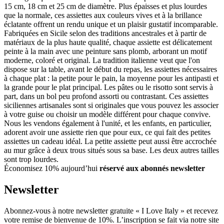
15 cm, 18 cm et 25 cm de diamètre. Plus épaisses et plus lourdes
que la normale, ces assiettes aux couleurs vives et à la brillance
éclatante offrent un rendu unique et un plaisir gustatif incomparable.
Fabriquées en Sicile selon des traditions ancestrales et à partir de
matériaux de la plus haute qualité, chaque assiette est délicatement
peinte à la main avec une peinture sans plomb, arborant un motif
moderne, coloré et original. La tradition italienne veut que l'on
dispose sur la table, avant le début du repas, les assiettes nécessaires
à chaque plat : la petite pour le pain, la moyenne pour les antipasti et
la grande pour le plat principal. Les pâtes ou le risotto sont servis à
part, dans un bol peu profond assorti ou contrastant. Ces assiettes
siciliennes artisanales sont si originales que vous pouvez les associer
à votre guise ou choisir un modèle différent pour chaque convive.
Nous les vendons également à l'unité, et les enfants, en particulier,
adorent avoir une assiette rien que pour eux, ce qui fait des petites
assiettes un cadeau idéal. La petite assiette peut aussi être accrochée
au mur grâce à deux trous situés sous sa base. Les deux autres tailles
sont trop lourdes.
Économisez 10% aujourd’hui
réservé aux abonnés newsletter
Newsletter
Abonnez-vous à notre newsletter gratuite « I Love Italy » et recevez
votre remise de bienvenue de 10%. L’inscription se fait via notre site