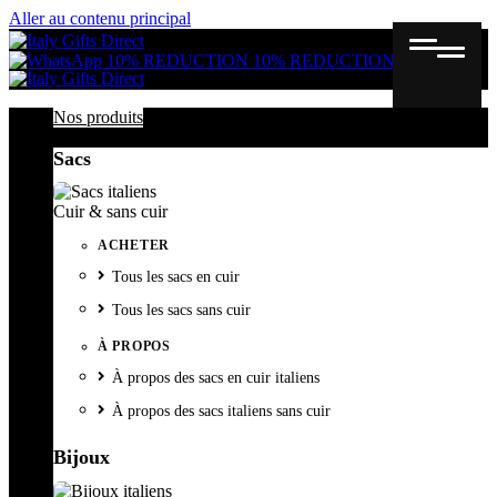
Aller au contenu principal
Gutschein
Wunschl
Ware
10% REDUCTION
10% REDUCTION
Nos produits
Sacs
Cuir & sans cuir
ACHETER
Tous les sacs en cuir
Tous les sacs sans cuir
À PROPOS
À propos des sacs en cuir italiens
À propos des sacs italiens sans cuir
Bijoux