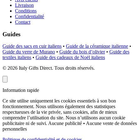
Livraison
Conditions
Confidentialité
Contact
Guides
Guide des sacs en cuir italiens
•
Guide de la céramique italienne
•
Guide du verre de Murano
•
Guide du bois d’olivier
•
Guide des
textiles italiens
•
Guide des cadeaux de Noël italiens
©
2026
Italy Gifts Direct. Tous droits réservés.
Information rapide
Ce site utilise uniquement les cookies essentiels à son bon
fonctionnement. Nous utilisons également des statistiques
respectueuses de la vie privée, sans cookies, afin de mieux
comprendre l’utilisation du site. Nous n’utilisons aucun cookie
publicitaire ni de suivi.
Aucune publicité • Aucune vente de données
personnelles
Politique de confidentialité et de cookies