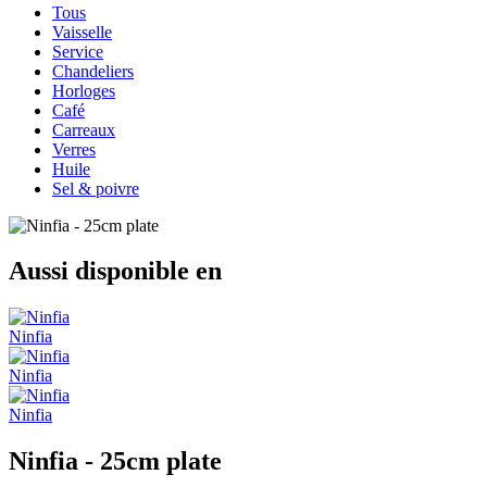
Tous
Vaisselle
Service
Chandeliers
Horloges
Café
Carreaux
Verres
Huile
Sel & poivre
Aussi disponible en
Ninfia
Ninfia
Ninfia
Ninfia - 25cm plate