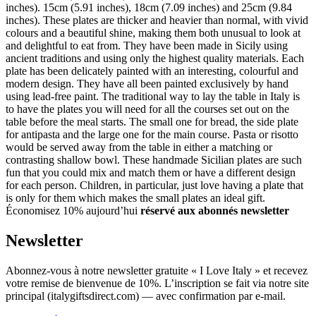
inches). 15cm (5.91 inches), 18cm (7.09 inches) and 25cm (9.84
inches). These plates are thicker and heavier than normal, with vivid
colours and a beautiful shine, making them both unusual to look at
and delightful to eat from. They have been made in Sicily using
ancient traditions and using only the highest quality materials. Each
plate has been delicately painted with an interesting, colourful and
modern design. They have all been painted exclusively by hand
using lead-free paint. The traditional way to lay the table in Italy is
to have the plates you will need for all the courses set out on the
table before the meal starts. The small one for bread, the side plate
for antipasta and the large one for the main course. Pasta or risotto
would be served away from the table in either a matching or
contrasting shallow bowl. These handmade Sicilian plates are such
fun that you could mix and match them or have a different design
for each person. Children, in particular, just love having a plate that
is only for them which makes the small plates an ideal gift.
Économisez 10% aujourd’hui
réservé aux abonnés newsletter
Newsletter
Abonnez-vous à notre newsletter gratuite « I Love Italy » et recevez
votre remise de bienvenue de 10%. L’inscription se fait via notre site
principal (italygiftsdirect.com) — avec confirmation par e-mail.