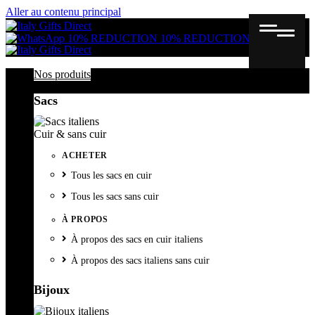
Aller au contenu principal
Gutschein
Wunschl
Ware
10% REDUCTION
10% REDUCTION
Nos produits
Sacs
Cuir & sans cuir
ACHETER
Tous les sacs en cuir
Tous les sacs sans cuir
À PROPOS
À propos des sacs en cuir italiens
À propos des sacs italiens sans cuir
Bijoux