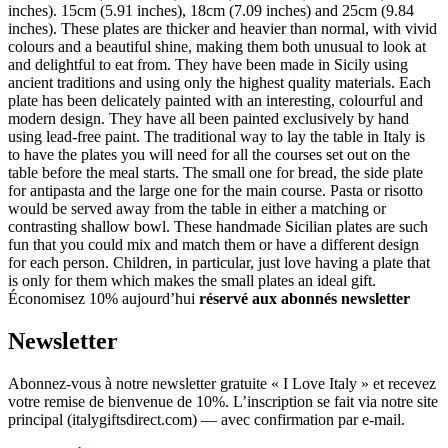
inches). 15cm (5.91 inches), 18cm (7.09 inches) and 25cm (9.84
inches). These plates are thicker and heavier than normal, with vivid
colours and a beautiful shine, making them both unusual to look at
and delightful to eat from. They have been made in Sicily using
ancient traditions and using only the highest quality materials. Each
plate has been delicately painted with an interesting, colourful and
modern design. They have all been painted exclusively by hand
using lead-free paint. The traditional way to lay the table in Italy is
to have the plates you will need for all the courses set out on the
table before the meal starts. The small one for bread, the side plate
for antipasta and the large one for the main course. Pasta or risotto
would be served away from the table in either a matching or
contrasting shallow bowl. These handmade Sicilian plates are such
fun that you could mix and match them or have a different design
for each person. Children, in particular, just love having a plate that
is only for them which makes the small plates an ideal gift.
Économisez 10% aujourd’hui
réservé aux abonnés newsletter
Newsletter
Abonnez-vous à notre newsletter gratuite « I Love Italy » et recevez
votre remise de bienvenue de 10%. L’inscription se fait via notre site
principal (italygiftsdirect.com) — avec confirmation par e-mail.