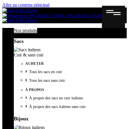
Aller au contenu principal
Gutschein
Wunschl
Ware
10% REDUCTION
10% REDUCTION
Nos produits
Sacs
Cuir & sans cuir
ACHETER
Tous les sacs en cuir
Tous les sacs sans cuir
À PROPOS
À propos des sacs en cuir italiens
À propos des sacs italiens sans cuir
Bijoux