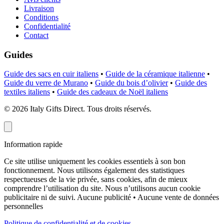
Livraison
Conditions
Confidentialité
Contact
Guides
Guide des sacs en cuir italiens
•
Guide de la céramique italienne
•
Guide du verre de Murano
•
Guide du bois d’olivier
•
Guide des
textiles italiens
•
Guide des cadeaux de Noël italiens
©
2026
Italy Gifts Direct. Tous droits réservés.
Information rapide
Ce site utilise uniquement les cookies essentiels à son bon
fonctionnement. Nous utilisons également des statistiques
respectueuses de la vie privée, sans cookies, afin de mieux
comprendre l’utilisation du site. Nous n’utilisons aucun cookie
publicitaire ni de suivi.
Aucune publicité • Aucune vente de données
personnelles
Politique de confidentialité et de cookies