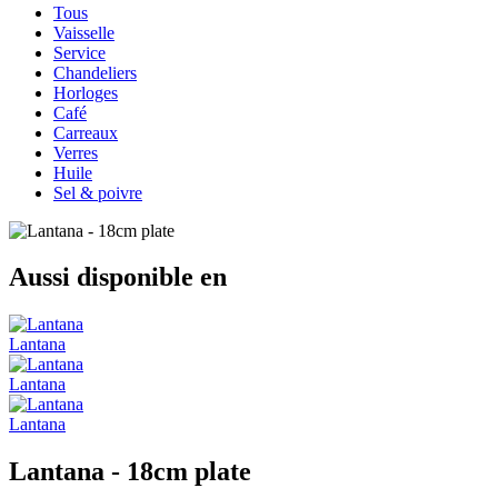
Tous
Vaisselle
Service
Chandeliers
Horloges
Café
Carreaux
Verres
Huile
Sel & poivre
Aussi disponible en
Lantana
Lantana
Lantana
Lantana - 18cm plate