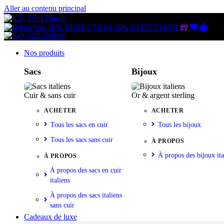
Aller au contenu principal
Gutschein
Wunschl
Ware
10% REDUCTION
10% REDUCTION
Nos produits
Sacs
Bijoux
Cuir & sans cuir
Or & argent sterling
ACHETER
ACHETER
Tous les sacs en cuir
Tous les bijoux
Tous les sacs sans cuir
À PROPOS
À propos des bijoux ita
À PROPOS
À propos des sacs en cuir
italiens
À propos des sacs italiens
sans cuir
Cadeaux de luxe