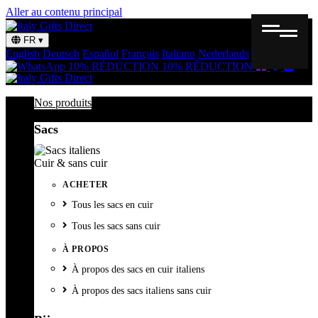
Aller au contenu principal
FR
▾
English
Deutsch
Español
Français
Italiano
Nederlands
Svenska
Bon
Liste
Panie
10% RÉDUCTION
10% RÉDUCTION
cadeau
de
souhait
Nos produits
Sacs
Cuir & sans cuir
ACHETER
Tous les sacs en cuir
Tous les sacs sans cuir
À PROPOS
À propos des sacs en cuir italiens
À propos des sacs italiens sans cuir