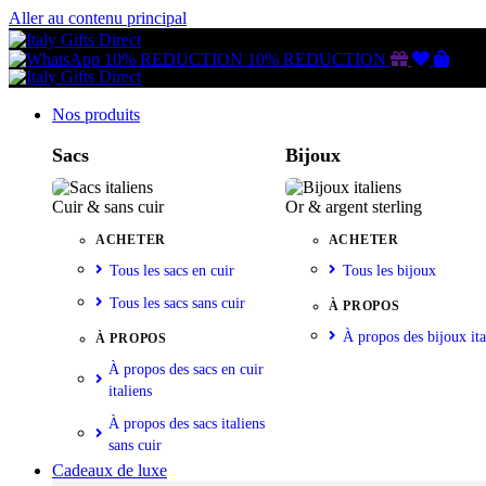
Aller au contenu principal
Gutschein
Wunschl
Ware
10% REDUCTION
10% REDUCTION
Nos produits
Sacs
Bijoux
Cuir & sans cuir
Or & argent sterling
ACHETER
ACHETER
Tous les sacs en cuir
Tous les bijoux
Tous les sacs sans cuir
À PROPOS
À propos des bijoux ita
À PROPOS
À propos des sacs en cuir
italiens
À propos des sacs italiens
sans cuir
Cadeaux de luxe