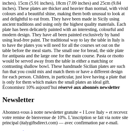
inches). 15cm (5.91 inches), 18cm (7.09 inches) and 25cm (9.84
inches). These plates are thicker and heavier than normal, with vivid
colours and a beautiful shine, making them both unusual to look at
and delightful to eat from. They have been made in Sicily using
ancient traditions and using only the highest quality materials. Each
plate has been delicately painted with an interesting, colourful and
modern design. They have all been painted exclusively by hand
using lead-free paint. The traditional way to lay the table in Italy is
to have the plates you will need for all the courses set out on the
table before the meal starts. The small one for bread, the side plate
for antipasta and the large one for the main course. Pasta or risotto
would be served away from the table in either a matching or
contrasting shallow bowl. These handmade Sicilian plates are such
fun that you could mix and match them or have a different design
for each person. Children, in particular, just love having a plate that
is only for them which makes the small plates an ideal gift.
Économisez 10% aujourd’hui
réservé aux abonnés newsletter
Newsletter
Abonnez-vous à notre newsletter gratuite « I Love Italy » et recevez
votre remise de bienvenue de 10%. L’inscription se fait via notre site
principal (italygiftsdirect.com) — avec confirmation par e-mail.