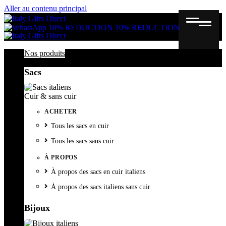
Aller au contenu principal
Gutschein
Wunschl
Ware
10% REDUCTION
10% REDUCTION
Nos produits
Sacs
Cuir & sans cuir
ACHETER
Tous les sacs en cuir
Tous les sacs sans cuir
À PROPOS
À propos des sacs en cuir italiens
À propos des sacs italiens sans cuir
Bijoux