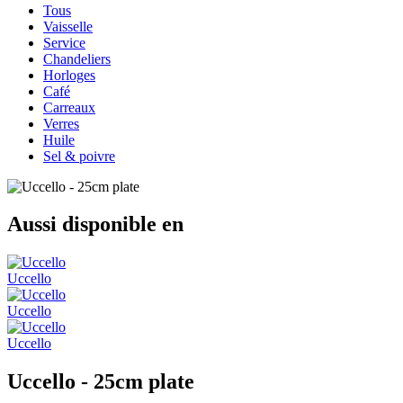
Tous
Vaisselle
Service
Chandeliers
Horloges
Café
Carreaux
Verres
Huile
Sel & poivre
Aussi disponible en
Uccello
Uccello
Uccello
Uccello - 25cm plate