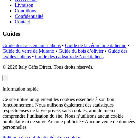
Livraison
Conditions
Confidentialité
Contact
Guides
Guide des sacs en cuir italiens
•
Guide de la céramique italienne
•
Guide du verre de Murano
•
Guide du bois d’olivier
•
Guide des
textiles italiens
•
Guide des cadeaux de Noël italiens
©
2026
Italy Gifts Direct. Tous droits réservés.
Information rapide
Ce site utilise uniquement les cookies essentiels à son bon
fonctionnement. Nous utilisons également des statistiques
respectueuses de la vie privée, sans cookies, afin de mieux
comprendre l’utilisation du site. Nous n’utilisons aucun cookie
publicitaire ni de suivi.
Aucune publicité • Aucune vente de données
personnelles
Politique de confidentialité et de cookies