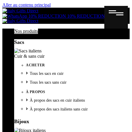
Aller au contenu principal
Gutschein
Wunschl
Ware
10% REDUCTION
10% REDUCTION
Nos produits
Sacs
Cuir & sans cuir
ACHETER
Tous les sacs en cuir
Tous les sacs sans cuir
À PROPOS
À propos des sacs en cuir italiens
À propos des sacs italiens sans cuir
Bijoux