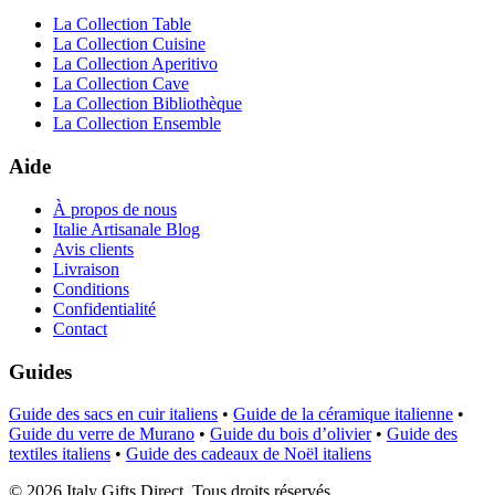
La Collection Table
La Collection Cuisine
La Collection Aperitivo
La Collection Cave
La Collection Bibliothèque
La Collection Ensemble
Aide
À propos de nous
Italie Artisanale Blog
Avis clients
Livraison
Conditions
Confidentialité
Contact
Guides
Guide des sacs en cuir italiens
•
Guide de la céramique italienne
•
Guide du verre de Murano
•
Guide du bois d’olivier
•
Guide des
textiles italiens
•
Guide des cadeaux de Noël italiens
©
2026
Italy Gifts Direct. Tous droits réservés.