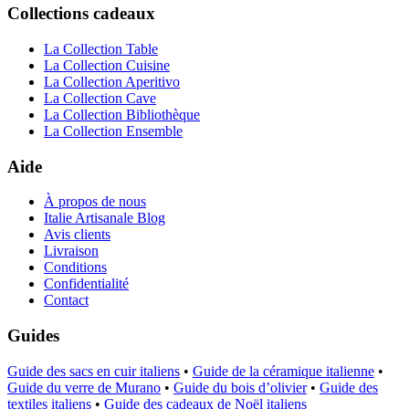
Collections cadeaux
La Collection Table
La Collection Cuisine
La Collection Aperitivo
La Collection Cave
La Collection Bibliothèque
La Collection Ensemble
Aide
À propos de nous
Italie Artisanale Blog
Avis clients
Livraison
Conditions
Confidentialité
Contact
Guides
Guide des sacs en cuir italiens
•
Guide de la céramique italienne
•
Guide du verre de Murano
•
Guide du bois d’olivier
•
Guide des
textiles italiens
•
Guide des cadeaux de Noël italiens