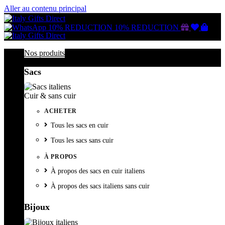
Aller au contenu principal
Gutschein
Wunschl
Ware
10% REDUCTION
10% REDUCTION
Nos produits
Sacs
Cuir & sans cuir
ACHETER
Tous les sacs en cuir
Tous les sacs sans cuir
À PROPOS
À propos des sacs en cuir italiens
À propos des sacs italiens sans cuir
Bijoux