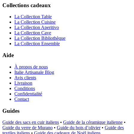
Collections cadeaux
La Collection Table
La Collection Cuisine
La Collection Aperitivo
La Collection Cave
La Collection Bibliothèque
La Collection Ensemble
Aide
À propos de nous
Italie Artisanale Blog
Avis clients
Livraison
Conditions
Confidentialité
Contact
Guides
Guide des sacs en cuir italiens
•
Guide de la céramique italienne
•
Guide du verre de Murano
•
Guide du bois d’olivier
•
Guide des
textiles italiens
•
Guide des cadeaux de Noël italiens