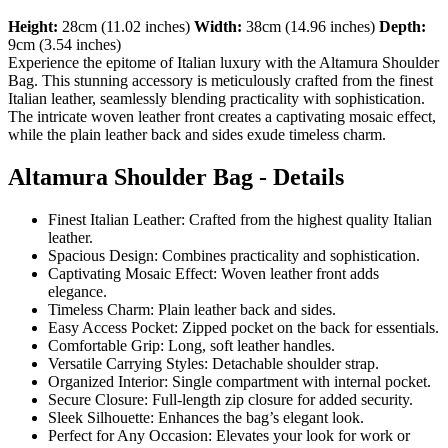
Height:
28cm (11.02 inches)
Width:
38cm (14.96 inches)
Depth:
9cm (3.54 inches)
Experience the epitome of Italian luxury with the Altamura Shoulder
Bag. This stunning accessory is meticulously crafted from the finest
Italian leather, seamlessly blending practicality with sophistication.
The intricate woven leather front creates a captivating mosaic effect,
while the plain leather back and sides exude timeless charm.
Altamura Shoulder Bag - Details
Finest Italian Leather: Crafted from the highest quality Italian
leather.
Spacious Design: Combines practicality and sophistication.
Captivating Mosaic Effect: Woven leather front adds
elegance.
Timeless Charm: Plain leather back and sides.
Easy Access Pocket: Zipped pocket on the back for essentials.
Comfortable Grip: Long, soft leather handles.
Versatile Carrying Styles: Detachable shoulder strap.
Organized Interior: Single compartment with internal pocket.
Secure Closure: Full-length zip closure for added security.
Sleek Silhouette: Enhances the bag’s elegant look.
Perfect for Any Occasion: Elevates your look for work or