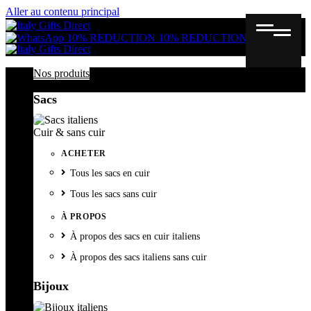
Aller au contenu principal
Gutschein
Wunschl
Ware
10% REDUCTION
10% REDUCTION
Nos produits
Sacs
Cuir & sans cuir
ACHETER
Tous les sacs en cuir
Tous les sacs sans cuir
À PROPOS
À propos des sacs en cuir italiens
À propos des sacs italiens sans cuir
Bijoux