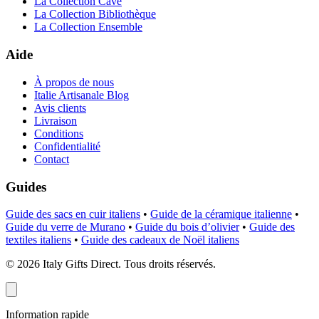
La Collection Cave
La Collection Bibliothèque
La Collection Ensemble
Aide
À propos de nous
Italie Artisanale Blog
Avis clients
Livraison
Conditions
Confidentialité
Contact
Guides
Guide des sacs en cuir italiens
•
Guide de la céramique italienne
•
Guide du verre de Murano
•
Guide du bois d’olivier
•
Guide des
textiles italiens
•
Guide des cadeaux de Noël italiens
©
2026
Italy Gifts Direct. Tous droits réservés.
Information rapide