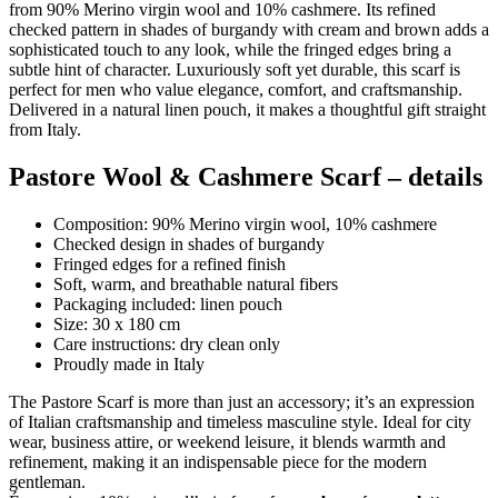
from 90% Merino virgin wool and 10% cashmere. Its refined
checked pattern in shades of burgandy with cream and brown adds a
sophisticated touch to any look, while the fringed edges bring a
subtle hint of character. Luxuriously soft yet durable, this scarf is
perfect for men who value elegance, comfort, and craftsmanship.
Delivered in a natural linen pouch, it makes a thoughtful gift straight
from Italy.
Pastore Wool & Cashmere Scarf – details
Composition: 90% Merino virgin wool, 10% cashmere
Checked design in shades of burgandy
Fringed edges for a refined finish
Soft, warm, and breathable natural fibers
Packaging included: linen pouch
Size: 30 x 180 cm
Care instructions: dry clean only
Proudly made in Italy
The Pastore Scarf is more than just an accessory; it’s an expression
of Italian craftsmanship and timeless masculine style. Ideal for city
wear, business attire, or weekend leisure, it blends warmth and
refinement, making it an indispensable piece for the modern
gentleman.