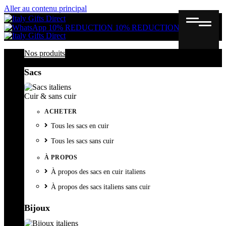
Aller au contenu principal
Gutschein
Wunschl
Ware
10% REDUCTION
10% REDUCTION
Nos produits
Sacs
Cuir & sans cuir
ACHETER
Tous les sacs en cuir
Tous les sacs sans cuir
À PROPOS
À propos des sacs en cuir italiens
À propos des sacs italiens sans cuir
Bijoux