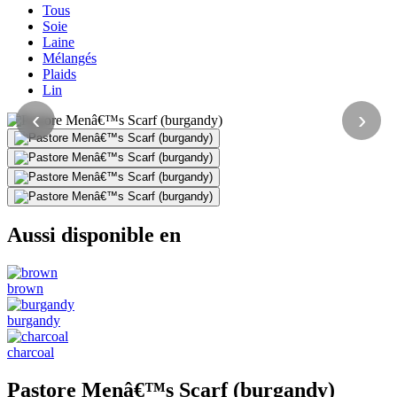
Tous
Soie
Laine
Mélangés
Plaids
Lin
‹
›
Aussi disponible en
brown
burgandy
charcoal
Pastore Menâ€™s Scarf (burgandy)