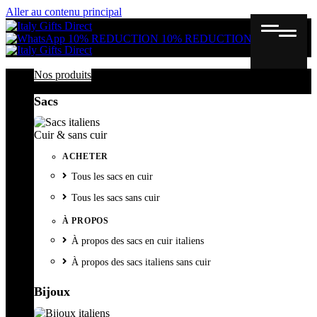
Aller au contenu principal
Gutschein
Wunschl
Ware
10% REDUCTION
10% REDUCTION
Nos produits
Sacs
Cuir & sans cuir
ACHETER
Tous les sacs en cuir
Tous les sacs sans cuir
À PROPOS
À propos des sacs en cuir italiens
À propos des sacs italiens sans cuir
Bijoux