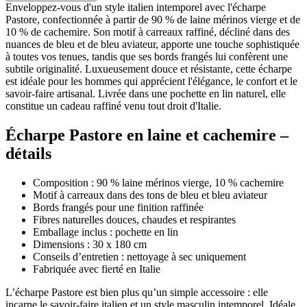
Enveloppez-vous d'un style italien intemporel avec l'écharpe
Pastore, confectionnée à partir de 90 % de laine mérinos vierge et de
10 % de cachemire. Son motif à carreaux raffiné, décliné dans des
nuances de bleu et de bleu aviateur, apporte une touche sophistiquée
à toutes vos tenues, tandis que ses bords frangés lui confèrent une
subtile originalité. Luxueusement douce et résistante, cette écharpe
est idéale pour les hommes qui apprécient l'élégance, le confort et le
savoir-faire artisanal. Livrée dans une pochette en lin naturel, elle
constitue un cadeau raffiné venu tout droit d'Italie.
Écharpe Pastore en laine et cachemire –
détails
Composition : 90 % laine mérinos vierge, 10 % cachemire
Motif à carreaux dans des tons de bleu et bleu aviateur
Bords frangés pour une finition raffinée
Fibres naturelles douces, chaudes et respirantes
Emballage inclus : pochette en lin
Dimensions : 30 x 180 cm
Conseils d’entretien : nettoyage à sec uniquement
Fabriquée avec fierté en Italie
L’écharpe Pastore est bien plus qu’un simple accessoire : elle
incarne le savoir-faire italien et un style masculin intemporel. Idéale