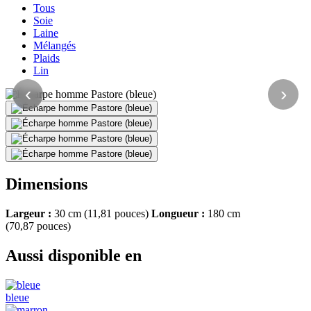
Tous
Soie
Laine
Mélangés
Plaids
Lin
‹
›
Dimensions
Largeur :
30 cm (11,81 pouces)
Longueur :
180 cm
(70,87 pouces)
Aussi disponible en
bleue