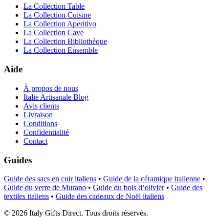
La Collection Table
La Collection Cuisine
La Collection Aperitivo
La Collection Cave
La Collection Bibliothèque
La Collection Ensemble
Aide
À propos de nous
Italie Artisanale Blog
Avis clients
Livraison
Conditions
Confidentialité
Contact
Guides
Guide des sacs en cuir italiens
•
Guide de la céramique italienne
•
Guide du verre de Murano
•
Guide du bois d’olivier
•
Guide des
textiles italiens
•
Guide des cadeaux de Noël italiens
©
2026
Italy Gifts Direct. Tous droits réservés.