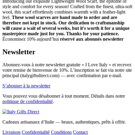
Introducing our exquisite Lightweight Wool Scarf, the epitome of
style and comfort for every season! Crafted from the finest, ultra-soft
wool, this scarf effortlessly combines warmth with a feather-light
feel.
These wool scarves are hand made to order and are
therefore not kept in stock. Our dedication to craftsmanship
will cause a wait of several weeks, but it's worth it for a unique
masterpiece made just for you. Thanks for your patience.
Économisez 10% aujourd’hui
réservé aux abonnés newsletter
Newsletter
Abonnez-vous à notre newsletter gratuite « I Love Italy » et recevez
votre remise de bienvenue de 10%. L’inscription se fait via notre site
principal (italygiftsdirect.com) — avec confirmation par e-mail.
S’abonner à la newsletter
Vous pouvez vous désabonner à tout moment. Détails dans notre
politique de confidentialité
.
Cadeaux artisanaux d’Italie — beaux, authentiques, prêts à offrir.
Livraison
Confidentialité
Conditions
Contact