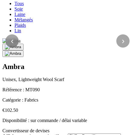
Tous
Soie
Laine
Mélangés
Plaids
Lin
‹
›
Ambra
Unisex, Lightweight Wool Scarf
Référence :
MT090
Catégorie :
Fabrics
€102.50
Disponibilité : sur commande / délai variable
Convertisseur de devises