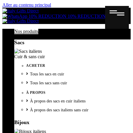
Aller au contenu principal
Gutschein
Wunschl
Ware
10% REDUCTION
10% REDUCTION
Nos produits
Sacs
Cuir & sans cuir
ACHETER
Tous les sacs en cuir
Tous les sacs sans cuir
À PROPOS
À propos des sacs en cuir italiens
À propos des sacs italiens sans cuir
Bijoux