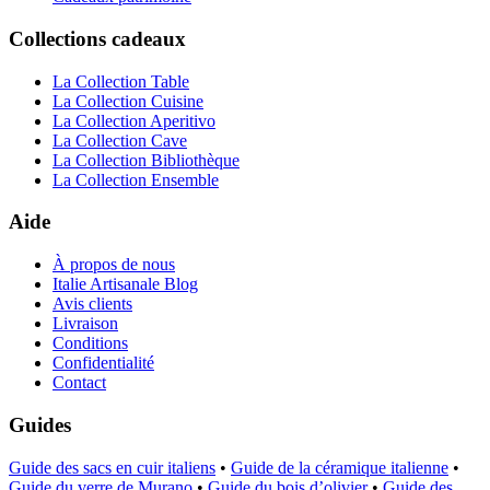
Collections cadeaux
La Collection Table
La Collection Cuisine
La Collection Aperitivo
La Collection Cave
La Collection Bibliothèque
La Collection Ensemble
Aide
À propos de nous
Italie Artisanale Blog
Avis clients
Livraison
Conditions
Confidentialité
Contact
Guides
Guide des sacs en cuir italiens
•
Guide de la céramique italienne
•
Guide du verre de Murano
•
Guide du bois d’olivier
•
Guide des