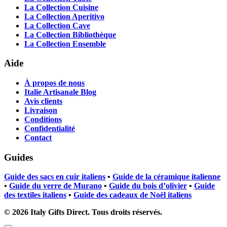
La Collection Cuisine
La Collection Aperitivo
La Collection Cave
La Collection Bibliothèque
La Collection Ensemble
Aide
À propos de nous
Italie Artisanale Blog
Avis clients
Livraison
Conditions
Confidentialité
Contact
Guides
Guide des sacs en cuir italiens
•
Guide de la céramique italienne
•
Guide du verre de Murano
•
Guide du bois d’olivier
•
Guide
des textiles italiens
•
Guide des cadeaux de Noël italiens
©
2026
Italy Gifts Direct. Tous droits réservés.