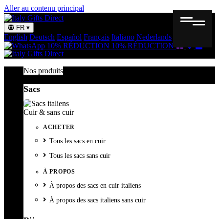
Aller au contenu principal
FR
▾
English
Deutsch
Español
Français
Italiano
Nederlands
Svenska
Bon
Liste
Panie
10% RÉDUCTION
10% RÉDUCTION
cadeau
de
souhait
Nos produits
Sacs
Cuir & sans cuir
ACHETER
Tous les sacs en cuir
Tous les sacs sans cuir
À PROPOS
À propos des sacs en cuir italiens
À propos des sacs italiens sans cuir