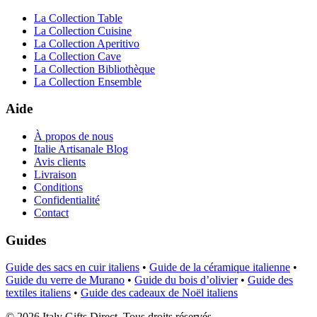
La Collection Table
La Collection Cuisine
La Collection Aperitivo
La Collection Cave
La Collection Bibliothèque
La Collection Ensemble
Aide
À propos de nous
Italie Artisanale Blog
Avis clients
Livraison
Conditions
Confidentialité
Contact
Guides
Guide des sacs en cuir italiens
•
Guide de la céramique italienne
•
Guide du verre de Murano
•
Guide du bois d’olivier
•
Guide des
textiles italiens
•
Guide des cadeaux de Noël italiens
©
2026
Italy Gifts Direct. Tous droits réservés.