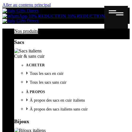
Aller au contenu principal
Gutschein
Wunschl
Ware
10% REDUCTION
10% REDUCTION
Nos produits
Sacs
Cuir & sans cuir
ACHETER
Tous les sacs en cuir
Tous les sacs sans cuir
À PROPOS
À propos des sacs en cuir italiens
À propos des sacs italiens sans cuir
Bijoux