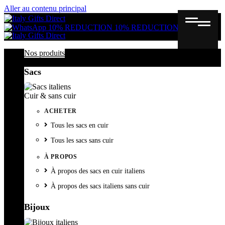
Aller au contenu principal
Gutschein
Wunschl
Ware
10% REDUCTION
10% REDUCTION
Nos produits
Sacs
Cuir & sans cuir
ACHETER
Tous les sacs en cuir
Tous les sacs sans cuir
À PROPOS
À propos des sacs en cuir italiens
À propos des sacs italiens sans cuir
Bijoux