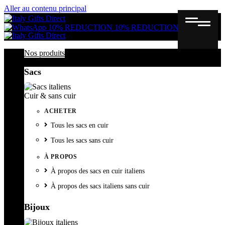
Aller au contenu principal
Gutschein
Wunschl
Ware
10% REDUCTION
10% REDUCTION
Nos produits
Sacs
Cuir & sans cuir
ACHETER
Tous les sacs en cuir
Tous les sacs sans cuir
À PROPOS
À propos des sacs en cuir italiens
À propos des sacs italiens sans cuir
Bijoux