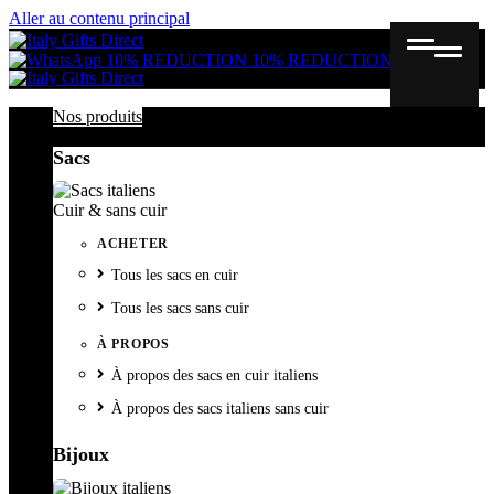
Aller au contenu principal
Gutschein
Wunschl
Ware
10% REDUCTION
10% REDUCTION
Nos produits
Sacs
Cuir & sans cuir
ACHETER
Tous les sacs en cuir
Tous les sacs sans cuir
À PROPOS
À propos des sacs en cuir italiens
À propos des sacs italiens sans cuir
Bijoux