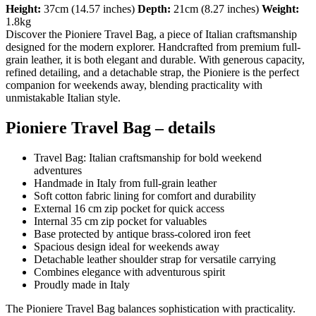
Height:
37cm (14.57 inches)
Depth:
21cm (8.27 inches)
Weight:
1.8kg
Discover the Pioniere Travel Bag, a piece of Italian craftsmanship
designed for the modern explorer. Handcrafted from premium full-
grain leather, it is both elegant and durable. With generous capacity,
refined detailing, and a detachable strap, the Pioniere is the perfect
companion for weekends away, blending practicality with
unmistakable Italian style.
Pioniere Travel Bag – details
Travel Bag: Italian craftsmanship for bold weekend
adventures
Handmade in Italy from full-grain leather
Soft cotton fabric lining for comfort and durability
External 16 cm zip pocket for quick access
Internal 35 cm zip pocket for valuables
Base protected by antique brass-colored iron feet
Spacious design ideal for weekends away
Detachable leather shoulder strap for versatile carrying
Combines elegance with adventurous spirit
Proudly made in Italy
The Pioniere Travel Bag balances sophistication with practicality.