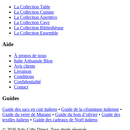
La Collection Table
La Collection Cuisine
La Collection Aperitivo
La Collection Cave
La Collection Bibliothèque
La Collection Ensemble
Aide
À propos de nous
Italie Artisanale Blog
Avis clients
Livraison
Conditions
Confidentialité
Contact
Guides
Guide des sacs en cuir italiens
•
Guide de la céramique italienne
•
Guide du verre de Murano
•
Guide du bois d’olivier
•
Guide des
textiles italiens
•
Guide des cadeaux de Noël italiens
©
2026
Italy Gifts Direct. Tous droits réservés.