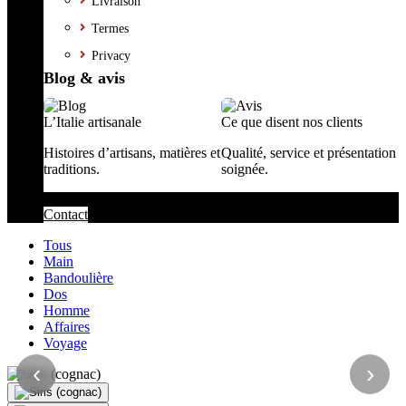
Livraison
Termes
Privacy
Blog & avis
L’Italie artisanale
Ce que disent nos clients
Histoires d’artisans, matières et
Qualité, service et présentation
traditions.
soignée.
Contact
Tous
Main
Bandoulière
Dos
Homme
Affaires
Voyage
‹
›