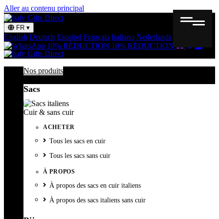
Aller au contenu principal
FR
▾
English
Deutsch
Español
Français
Italiano
Nederlands
Svenska
Bon
Liste
Panie
10% RÉDUCTION
10% RÉDUCTION
cadeau
de
souhait
Nos produits
Sacs
Cuir & sans cuir
ACHETER
Tous les sacs en cuir
Tous les sacs sans cuir
À PROPOS
À propos des sacs en cuir italiens
À propos des sacs italiens sans cuir