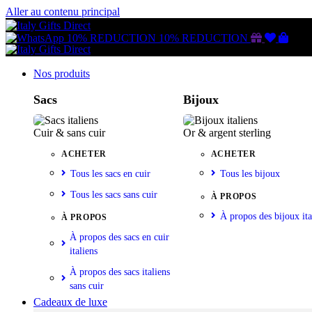
Aller au contenu principal
Gutschein
Wunschl
Ware
10% REDUCTION
10% REDUCTION
Nos produits
Sacs
Bijoux
Cuir & sans cuir
Or & argent sterling
ACHETER
ACHETER
Tous les sacs en cuir
Tous les bijoux
Tous les sacs sans cuir
À PROPOS
À propos des bijoux ita
À PROPOS
À propos des sacs en cuir
italiens
À propos des sacs italiens
sans cuir
Cadeaux de luxe