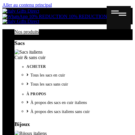
Aller au contenu principal
Gutschein
Wunschl
Ware
10% REDUCTION
10% REDUCTION
Nos produits
Sacs
Cuir & sans cuir
ACHETER
Tous les sacs en cuir
Tous les sacs sans cuir
À PROPOS
À propos des sacs en cuir italiens
À propos des sacs italiens sans cuir
Bijoux