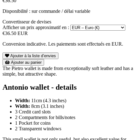
€36.50
Disponibilité : sur commande / délai variable
Convertisseur de devises
Afficher un prix approximatif en :
€36.50 EUR
Conversion indicative. Les paiements sont effectués en EUR.
Ajouter à la liste d’envies
Ajouter au panier
The Pietro wallet is made from exceptionally soft leather and has a
simple, but attractive shape.
Antonio wallet - details
Width:
11cm (4.3 inches)
Width:
8cm (3.1 inches)
3 Credit card slots
2 Compartments for bills/notes
1 Pocket for coins
2 Transparent windows
This small wallet is not only useful, but also excellent value for