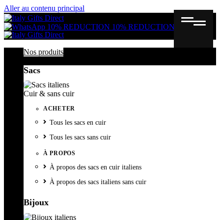
Aller au contenu principal
Gutschein
Wunschl
Ware
10% REDUCTION
10% REDUCTION
Nos produits
Sacs
Cuir & sans cuir
ACHETER
Tous les sacs en cuir
Tous les sacs sans cuir
À PROPOS
À propos des sacs en cuir italiens
À propos des sacs italiens sans cuir
Bijoux