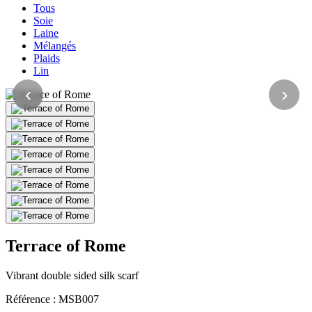
Tous
Soie
Laine
Mélangés
Plaids
Lin
‹
›
Terrace of Rome
Vibrant double sided silk scarf
Référence :
MSB007