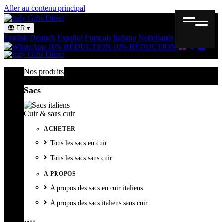
Aller au contenu principal
FR
▾
English
Deutsch
Español
Français
Italiano
Nederlands
Svenska
Bon
Liste
Panie
10% RÉDUCTION
10% RÉDUCTION
cadeau
de
souhait
Nos produits
Sacs
Cuir & sans cuir
ACHETER
Tous les sacs en cuir
Tous les sacs sans cuir
À PROPOS
À propos des sacs en cuir italiens
À propos des sacs italiens sans cuir