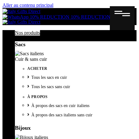
Aller au contenu principal
Gutschein
Wunschl
Ware
10% REDUCTION
10% REDUCTION
Nos produits
Sacs
Cuir & sans cuir
ACHETER
Tous les sacs en cuir
Tous les sacs sans cuir
À PROPOS
À propos des sacs en cuir italiens
À propos des sacs italiens sans cuir
Bijoux